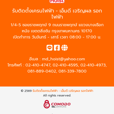
รับติดตั้งเครนไฟฟ้า - เอ็มดี เจริญผล รอก
ไฟฟ้า
1/4-5 ซอยราชพฤกษ์ 9 ถนนราชพฤกษ์ แขวงบางเชือก
หนัง เขตตลิ่งชัน กรุงเทพมหานคร 10170
เปิดทำการ วันจันทร์ - เสาร์ เวลา 08:00 - 17:00 น.
อีเมล :
md_hoist@yahoo.com
โทรศัพท์ :
02-410-4747
,
02-410-4595
,
02-410-4973
,
081-889-0402
,
081-339-7800
© 2569
รับติดตั้งเครนไฟฟ้า - เอ็มดี เจริญผล รอกไฟฟ้า
All rights reserved.