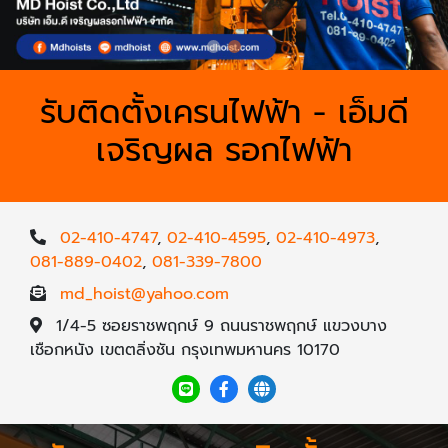
รับติดตั้งเครนไฟฟ้า - เอ็มดี
เจริญผล รอกไฟฟ้า
02-410-4747
,
02-410-4595
,
02-410-4973
,
081-889-0402
,
081-339-7800
md_hoist@yahoo.com
1/4-5 ซอยราชพฤกษ์ 9 ถนนราชพฤกษ์ แขวงบาง
เชือกหนัง เขตตลิ่งชัน กรุงเทพมหานคร 10170