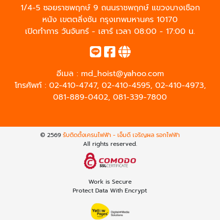
1/4-5 ซอยราชพฤกษ์ 9 ถนนราชพฤกษ์ แขวงบางเชือก
หนัง เขตตลิ่งชัน กรุงเทพมหานคร 10170
เปิดทำการ วันจันทร์ - เสาร์ เวลา 08:00 - 17:00 น.
อีเมล :
md_hoist@yahoo.com
โทรศัพท์ :
02-410-4747
,
02-410-4595
,
02-410-4973
,
081-889-0402
,
081-339-7800
© 2569
รับติดตั้งเครนไฟฟ้า - เอ็มดี เจริญผล รอกไฟฟ้า
All rights reserved.
Work is Secure
Protect Data With Encrypt