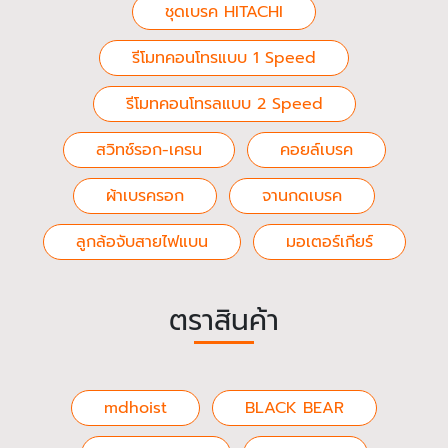
ชุดเบรค HITACHI
รีโมทคอนโทรแบบ 1 Speed
รีโมทคอนโทรลแบบ 2 Speed
สวิทช์รอก-เครน
คอยล์เบรค
ผ้าเบรครอก
จานกดเบรค
ลูกล้อจับสายไฟแบน
มอเตอร์เกียร์
ตราสินค้า
mdhoist
BLACK BEAR