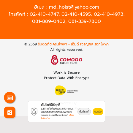
อีเมล :
md_hoist@yahoo.com
โทรศัพท์ :
02-410-4747
,
02-410-4595
,
02-410-4973
,
081-889-0402
,
081-339-7800
© 2569
รับติดตั้งเครนไฟฟ้า - เอ็มดี เจริญผล รอกไฟฟ้า
All rights reserved.
Work is Secure
Protect Data With Encrypt
Powered By
เว็บไซต์นี้ใช้คุกกี้
Thailand YellowPages
เราใช้คุกกี้เพื่อเพิ่มประสิทธิภาพและ
ตั้งค่าคุกกี้
ยอมรับ
มอบประสบการณ์ความพึงพอใจ
ของท่านในการใช้งานเว็บไซต์
เรียน
รู้เพิ่มเติม